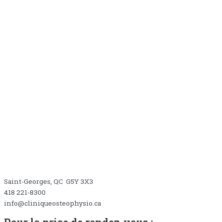
2220, Boul. Dionne
Saint-Georges, QC G5Y 3X3
418 221-8300
info@cliniqueosteophysio.ca
Pour la prise de rendez-vous :